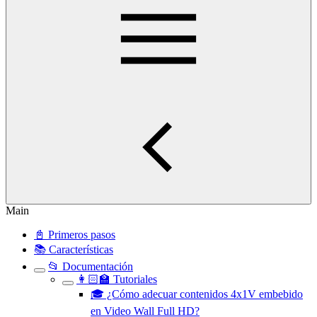
Main
📓 Primeros pasos
📚 Características
📂 Documentación
👩🏻‍🏫 Tutoriales
🎓 ¿Cómo adecuar contenidos 4x1V embebido
en Video Wall Full HD?