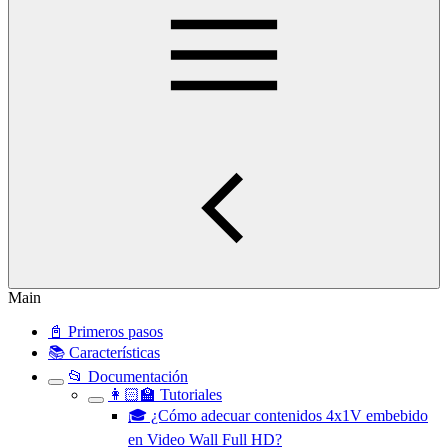
Main
📓 Primeros pasos
📚 Características
📂 Documentación
👩🏻‍🏫 Tutoriales
🎓 ¿Cómo adecuar contenidos 4x1V embebido
en Video Wall Full HD?