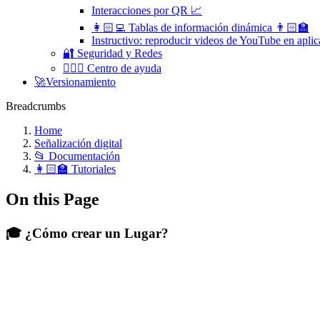
Interacciones por QR 📈
👩🏻‍💻 Tablas de información dinámica 👨🏻‍🏫
Instructivo: reproducir videos de YouTube en apl
🔐 Seguridad y Redes
🧏🏻‍♀️ Centro de ayuda
🚀Versionamiento
Breadcrumbs
Home
Señalización digital
📂 Documentación
👩🏻‍🏫 Tutoriales
On this Page
🎓 ¿Cómo crear un Lugar?