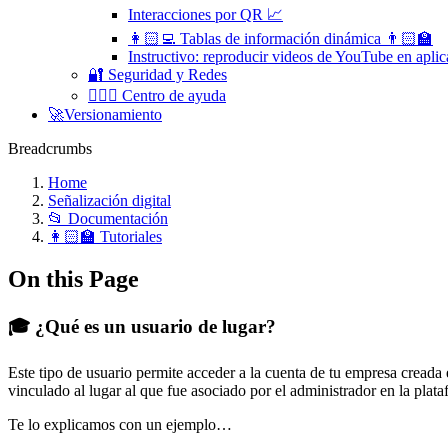
Interacciones por QR 📈
👩🏻‍💻 Tablas de información dinámica 👨🏻‍🏫
Instructivo: reproducir videos de YouTube en apl
🔐 Seguridad y Redes
🧏🏻‍♀️ Centro de ayuda
🚀Versionamiento
Breadcrumbs
Home
Señalización digital
📂 Documentación
👩🏻‍🏫 Tutoriales
On this Page
🎓 ¿Qué es un usuario de lugar?
Este tipo de usuario permite acceder a la cuenta de tu empresa creada 
vinculado al lugar al que fue asociado por el administrador en la pla
Te lo explicamos con un ejemplo…