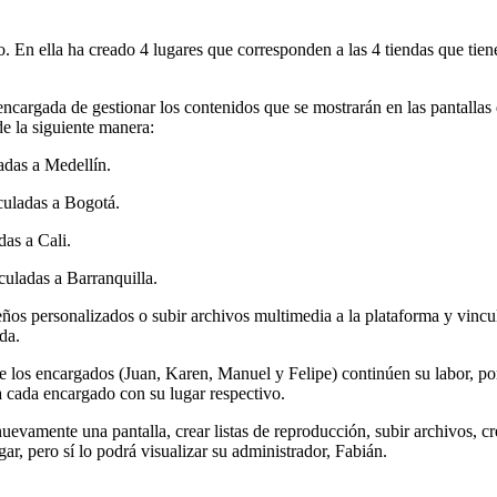
co. En ella ha creado 4 lugares que corresponden a las 4 tiendas que tien
argada de gestionar los contenidos que se mostrarán en las pantallas de 
de la siguiente manera:
das a Medellín.
culadas a Bogotá.
das a Cali.
culadas a Barranquilla.
seños personalizados o subir archivos multimedia a la plataforma y vincu
da.
que los encargados (Juan, Karen, Manuel y Felipe) continúen su labor, po
 cada encargado con su lugar respectivo.
nuevamente una pantalla, crear listas de reproducción, subir archivos, 
ar, pero sí lo podrá visualizar su administrador, Fabián.