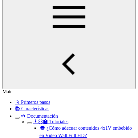
Main
📓 Primeros pasos
📚 Características
📂 Documentación
👩🏻‍🏫 Tutoriales
🎓 ¿Cómo adecuar contenidos 4x1V embebido
en Video Wall Full HD?