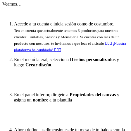
Veamos…
Accede a tu cuenta e inicia sesión como de costumbre.
Ten en cuenta que actualmente tenemos 3 productos para nuestros
clientes: Pantallas, Kioscos y Mensajería. Si cuentas con más de un
producto con nosotros, te invitamos a que leas el artículo
🧏🏻‍♀️ ¡Nuestra
plataforma ha cambiado! 🧏🏻‍♂️
En el menú lateral, selecciona
Diseños personalizados
y
luego
Crear diseño
.
En el panel inferior, dirígete a
Propiedades del canvas
y
asigna un
nombre
a tu plantilla
Ahora define las dimensiones de tu mesa de trabajo según la