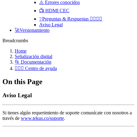
⚠️ Errores conocidos
📺 HDMI CEC
❔Preguntas & Respuestas 🙋‍♂️🙋‍♀️
Aviso Legal
🚀Versionamiento
Breadcrumbs
Home
Señalización digital
📂 Documentación
🧏🏻‍♀️ Centro de ayuda
On this Page
Aviso Legal
Si tienes algún requerimiento de soporte comunícate con nosotros a
través de
www.tekus.co/soporte
.