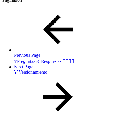
Pagination
Previous Page
❔Preguntas & Respuestas 🙋‍♂️🙋‍♀️
Next Page
🚀Versionamiento