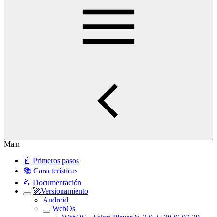
Main
📓 Primeros pasos
📚 Características
📂 Documentación
🚀Versionamiento
Android
WebOs