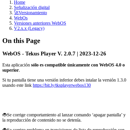
Home
Señalización digital
🚀Versionamiento
WebOs
Versiones anteriores WebOS
V2.x.x (Legacy)
On this Page
WebOS - Tekus Player V. 2.0.7 | 2023-12-26
Esta aplicación
sólo es compatible únicamente con WebOS 4.0 o
superior
.
Si tu pantalla tiene una versión inferior debes intalar la versión 1.3.0
usando este link
https://bit.ly/tksplayerwebos130
🐞Se corrige comportamiento al lanzar comando ‘apagar pantalla’ y
la reproducción de contenido no se detenía.
🐞Se corrige problema en transiciones de lista de reproducción con