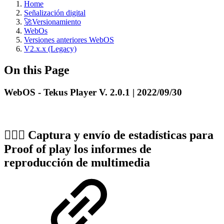
Home
Señalización digital
🚀Versionamiento
WebOs
Versiones anteriores WebOS
V2.x.x (Legacy)
On this Page
WebOS - Tekus Player V. 2.0.1 | 2022/09/30
🏌🏼‍♀️
Captura y envío de estadísticas para
Proof of play los informes de
reproducción de multimedia