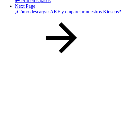
🔑 Primeros pasos
Next Page
¿Cómo descargar AKF y emparejar nuestros Kioscos?