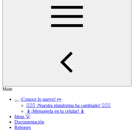
Main
¡Conoce lo nuevo! 👀
🧏🏻‍♀️ ¡Nuestra plataforma ha cambiado! 🧏🏻‍♂️
📱¡Mensajería en tu celular! 📱
Ideas 💡
Documentación
Releases