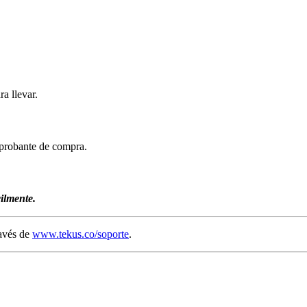
a llevar.
mprobante de compra.
ilmente.
ravés de
www.tekus.co/soporte
.