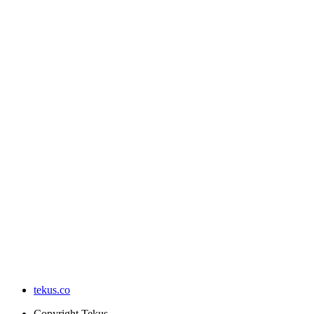
tekus.co
Copyright
Tekus